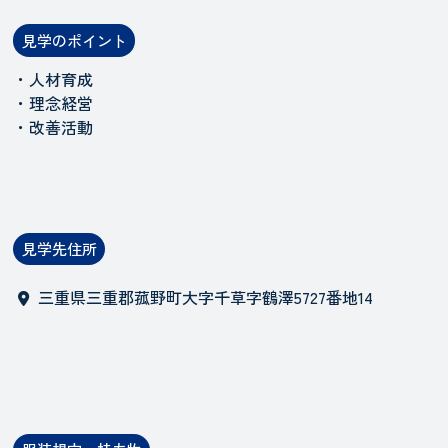
見学のポイント
・人材育成
・理念経営
・改善活動
見学先住所
三重県三重郡菰野町大字千草字鶴澤5727番地14